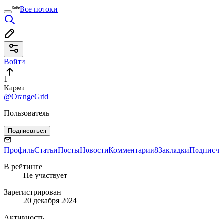
Все потоки
Войти
1
Карма
@OrangeGrid
Пользователь
Подписаться
Профиль
Статьи
Посты
Новости
Комментарии
8
Закладки
Подписч
В рейтинге
Не участвует
Зарегистрирован
20 декабря 2024
Активность