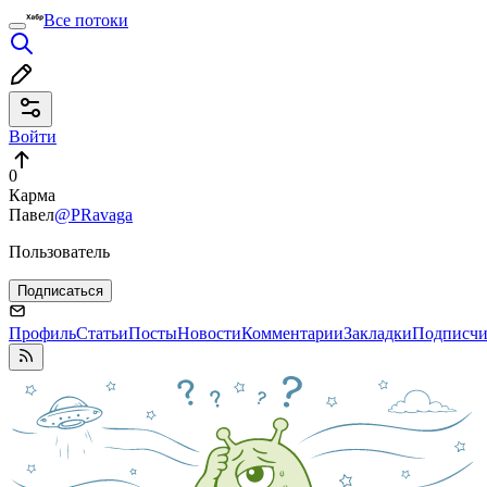
Все потоки
Войти
0
Карма
Павел
@PRavaga
Пользователь
Подписаться
Профиль
Статьи
Посты
Новости
Комментарии
Закладки
Подписч