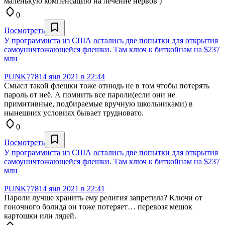
маленькую компенсацию на лечение нервов )
0
Посмотреть
У программиста из США остались две попытки для открытия
самоуничтожающейся флешки. Там ключ к биткойнам на $237
млн
PUNK778
14 янв 2021 в 22:44
Смысл такой флешки тоже отнюдь не в том чтобы потерять
пароль от неё. А помнить все пароли(если они не
примитивные, подбираемые вручную школьниками) в
нынешних условиях бывает трудновато.
0
Посмотреть
У программиста из США остались две попытки для открытия
самоуничтожающейся флешки. Там ключ к биткойнам на $237
млн
PUNK778
14 янв 2021 в 22:41
Пароли лучше хранить ему религия запретила? Ключи от
гоночного болида он тоже потеряет… перевозя мешок
картошки или лядей.