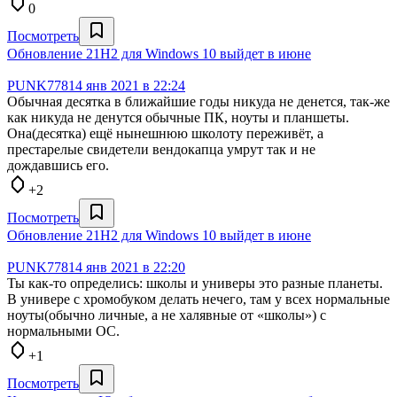
0
Посмотреть
Обновление 21H2 для Windows 10 выйдет в июне
PUNK778
14 янв 2021 в 22:24
Обычная десятка в ближайшие годы никуда не денется, так-же
как никуда не денутся обычные ПК, ноуты и планшеты.
Она(десятка) ещё нынешнюю школоту переживёт, а
престарелые свидетели вендокапца умрут так и не
дождавшись его.
+2
Посмотреть
Обновление 21H2 для Windows 10 выйдет в июне
PUNK778
14 янв 2021 в 22:20
Ты как-то определись: школы и универы это разные планеты.
В универе с хромобуком делать нечего, там у всех нормальные
ноуты(обычно личные, а не халявные от «школы») с
нормальными ОС.
+1
Посмотреть