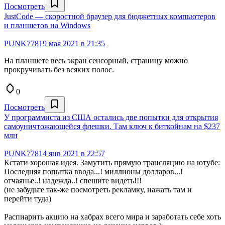
Посмотреть
JustCode — скоростной браузер для бюджетных компьютеров
и планшетов на Windows
PUNK778
19 мая 2021 в 21:35
На планшете весь экран сенсорный, страницу можно
прокручивать без всяких полос.
0
Посмотреть
У программиста из США остались две попытки для открытия
самоуничтожающейся флешки. Там ключ к биткойнам на $237
млн
PUNK778
14 янв 2021 в 22:57
Кстати хорошая идея. Замутить прямую трансляцию на ютубе:
Последняя попытка ввода...! миллионы долларов...!
отчаянье..! надежда..! спешите видеть!!!
(не забудьте так-же посмотреть рекламку, нажать там и
перейти туда)
Распиарить акцию на хабрах всего мира и заработать себе хоть