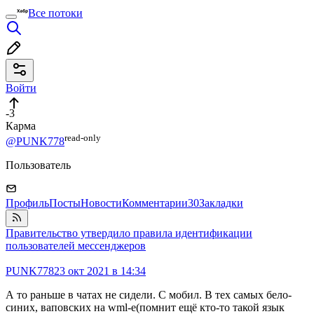
Все потоки
Войти
-3
Карма
read⁠-⁠only
@PUNK778
Пользователь
Профиль
Посты
Новости
Комментарии
30
Закладки
Правительство утвердило правила идентификации
пользователей мессенджеров
PUNK778
23 окт 2021 в 14:34
А то раньше в чатах не сидели. С мобил. В тех самых бело-
синих, ваповских на wml-е(помнит ещё кто-то такой язык