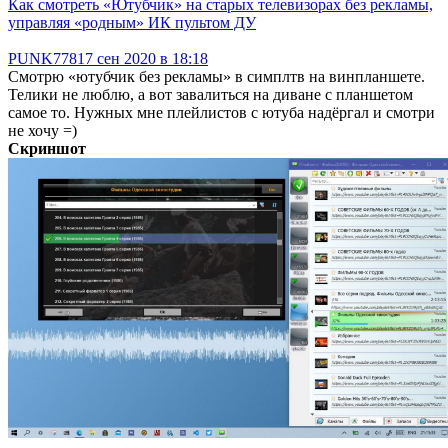
Как смотреть «Ютубчик» на старых телевизорах без рекламы,
управляя «родным» ИК пультом ДУ
PUNK778
17 сен 2020 в 18:18
Смотрю «ютубчик без рекламы» в симплтв на винпланшете.
Телики не люблю, а вот завалиться на диване с планшетом
самое то. Нужных мне плейлистов с ютуба надёргал и смотри
не хочу =)
Скриншот