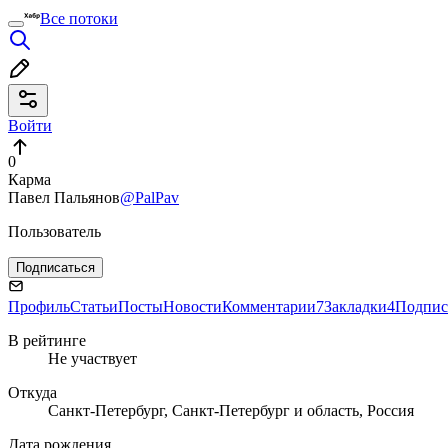
Все потоки
Войти
0
Карма
Павел Пальянов
@PalPav
Пользователь
Подписаться
Профиль
Статьи
Посты
Новости
Комментарии
7
Закладки
4
Подпис
В рейтинге
Не участвует
Откуда
Санкт-Петербург, Санкт-Петербург и область, Россия
Дата рождения