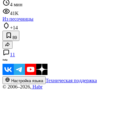
4 мин
41K
Из песочницы
+14
89
11
Техническая поддержка
Настройка языка
© 2006–2026,
Habr