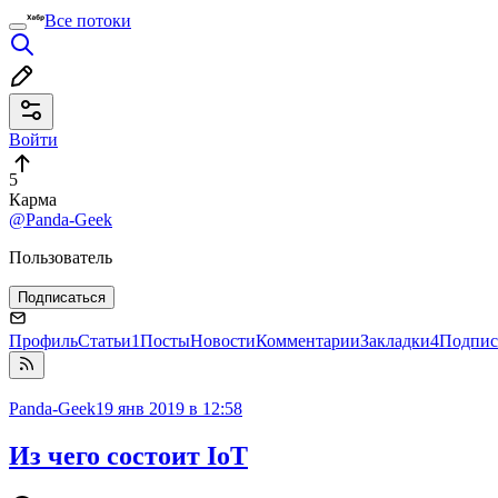
Все потоки
Войти
5
Карма
@Panda-Geek
Пользователь
Подписаться
Профиль
Статьи
1
Посты
Новости
Комментарии
Закладки
4
Подпис
Panda-Geek
19 янв 2019 в 12:58
Из чего состоит IoT