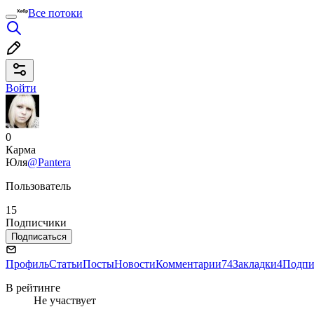
Все потоки
Войти
0
Карма
Юля
@Pantera
Пользователь
15
Подписчики
Подписаться
Профиль
Статьи
Посты
Новости
Комментарии
74
Закладки
4
Подпи
В рейтинге
Не участвует