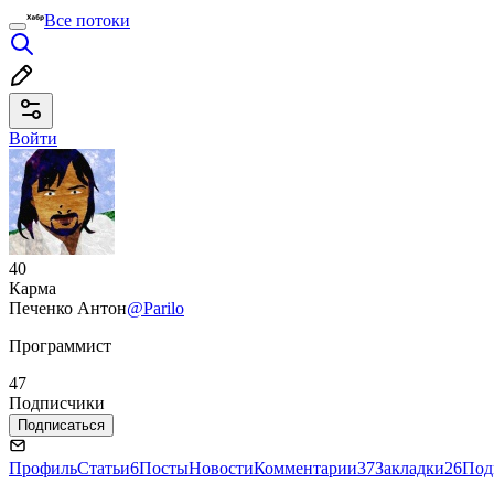
Все потоки
Войти
40
Карма
Печенко Антон
@Parilo
Программист
47
Подписчики
Подписаться
Профиль
Статьи
6
Посты
Новости
Комментарии
37
Закладки
26
Под