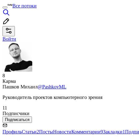
Все потоки
Войти
8
Карма
Пашков Михаил
@PashkovML
Руководитель проектов компьютерного зрения
11
Подписчики
Подписаться
Профиль
Статьи
2
Посты
Новости
Комментарии
9
Закладки
1
Подпи