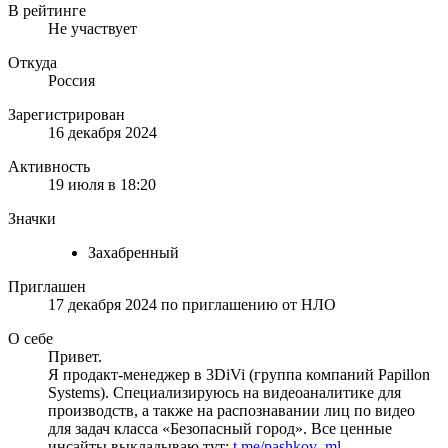
В рейтинге
Не участвует
Откуда
Россия
Зарегистрирован
16 декабря 2024
Активность
19 июля в 18:20
Значки
Захабренный
Приглашен
17 декабря 2024
по приглашению от
НЛО
О себе
Привет.
Я продакт-менеджер в 3DiVi (группа компаний Papillon
Systems). Специализируюсь на видеоаналитике для
производств, а также на распознавании лиц по видео
для задач класса «‎Безопасный город»‎. Все ценные
инсайты выкладываю тут:
t.me/pashkov_ml