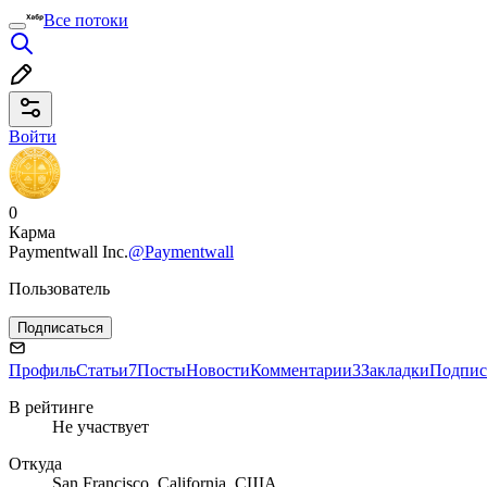
Все потоки
Войти
0
Карма
Paymentwall Inc.
@Paymentwall
Пользователь
Подписаться
Профиль
Статьи
7
Посты
Новости
Комментарии
3
Закладки
Подпис
В рейтинге
Не участвует
Откуда
San Francisco, California, США