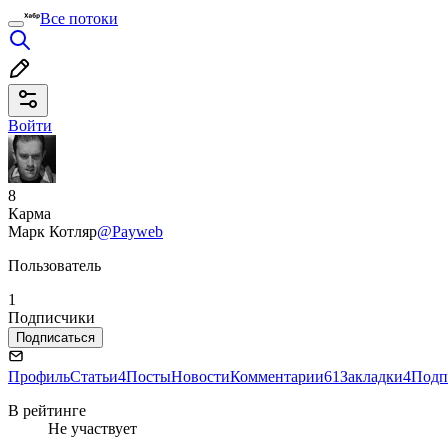
Все потоки
Войти
8
Карма
Марк Котляр
@Payweb
Пользователь
1
Подписчики
Подписаться
Профиль
Статьи
4
Посты
Новости
Комментарии
61
Закладки
4
Подп
В рейтинге
Не участвует