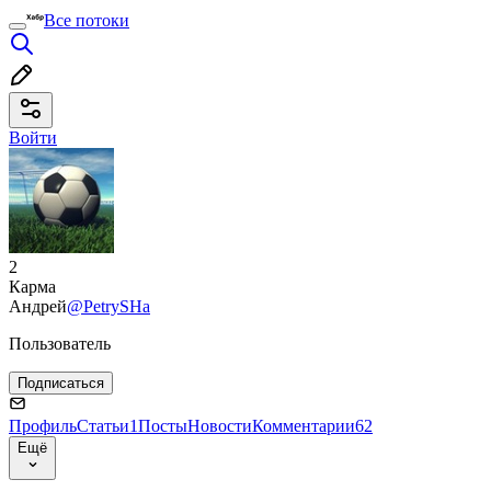
Все потоки
Войти
2
Карма
Андрей
@PetrySHa
Пользователь
Подписаться
Профиль
Статьи
1
Посты
Новости
Комментарии
62
Ещё