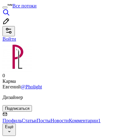
Все потоки
Войти
0
Карма
Евгений
@Pholight
Дизайнер
Подписаться
Профиль
Статьи
Посты
Новости
Комментарии
1
Ещё