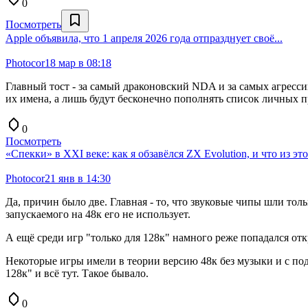
0
Посмотреть
Apple объявила, что 1 апреля 2026 года отпразднует своё...
Photocor
18 мар в 08:18
Главный тост - за самый драконовский NDA и за самых агресс
их имена, а лишь будут бесконечно пополнять список личных 
0
Посмотреть
«Спекки» в XXI веке: как я обзавёлся ZX Evolution, и что из э
Photocor
21 янв в 14:30
Да, причин было две. Главная - то, что звуковые чипы шли тол
запускаемого на 48к его не использует.
А ещё среди игр "только для 128к" намного реже попадался от
Некоторые игры имели в теории версию 48к без музыки и с подг
128к" и всё тут. Такое бывало.
0