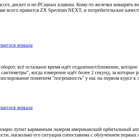
ассет, дискет и не-PCшных клавиш. Кому-то железки ковырять вн
ьше всего нравится ZX Spectrum NEXT, и потребительские качеств
щегося зеркала
оборот, всё остальное время идёт отдаление/сближение, которое
антиметры", когда измерение идёт более 2 секунд, за которые р
жонглирование понятием "погрешность" у нас на первом курсе к 
щегося зеркала
ощно лупит карманным лазером американский орбитальный аппар
сти, насколько его ситуация сопоставима с облучением первых 