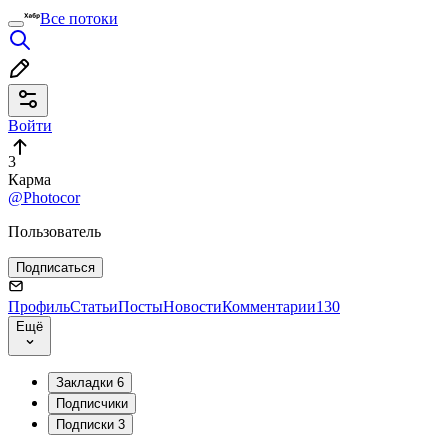
Все потоки
Войти
3
Карма
@Photocor
Пользователь
Подписаться
Профиль
Статьи
Посты
Новости
Комментарии
130
Ещё
Закладки
6
Подписчики
Подписки
3