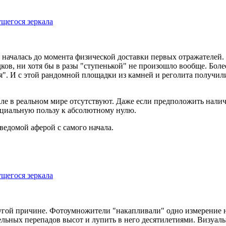
щегося зеркала
я началась до момента физической доставки первых отражателей.
дков, ни хотя бы в разы "ступенькой" не произошло вообще. Боле
я". И с этой рандомной площадки из камней и реголита получили
е в реальном мире отсутствуют. Даже если предположить налич
нциальную пользу к абсолютному нулю.
едомой аферой с самого начала.
щегося зеркала
угой причине. Фотоумножители "накапливали" одно измерение н
ельных перепадов высот и лупить в него десятилетиями. Визуаль