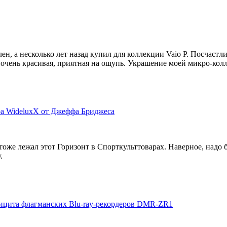
ен, а несколько лет назад купил для коллекции Vaio P. Посчаст
 очень красивая, приятная на ощупь. Украшение моей микро-кол
ра WideluxX от Джеффа Бриджеса
тоже лежал этот Горизонт в Спорткульттоварах. Наверное, надо 
.
фицита флагманских Blu-ray-рекордеров DMR-ZR1