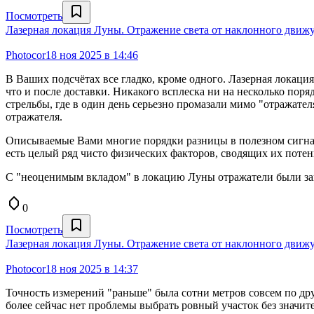
Посмотреть
Лазерная локация Луны. Отражение света от наклонного движу
Photocor
18 ноя 2025 в 14:46
В Ваших подсчётах все гладко, кроме одного. Лазерная локаци
что и после доставки. Никакого всплеска ни на несколько поря
стрельбы, где в один день серьезно промазали мимо "отражател
отражателя.
Описываемые Вами многие порядки разницы в полезном сигнал
есть целый ряд чисто физических факторов, сводящих их поте
С "неоценимым вкладом" в локацию Луны отражатели были зав
0
Посмотреть
Лазерная локация Луны. Отражение света от наклонного движу
Photocor
18 ноя 2025 в 14:37
Точность измерений "раньше" была сотни метров совсем по др
более сейчас нет проблемы выбрать ровный участок без значит