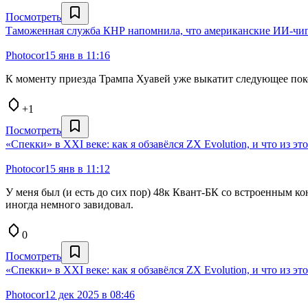
Посмотреть
Таможенная служба КНР напомнила, что американские ИИ-чип
Photocor
15 янв в 11:16
К моменту приезда Трампа Хуавей уже выкатит следующее поко
+1
Посмотреть
«Спекки» в XXI веке: как я обзавёлся ZX Evolution, и что из э
Photocor
15 янв в 11:12
У меня был (и есть до сих пор) 48к Квант-БК со встроенным 
иногда немного завидовал.
0
Посмотреть
«Спекки» в XXI веке: как я обзавёлся ZX Evolution, и что из э
Photocor
12 дек 2025 в 08:46