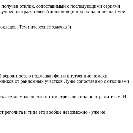
ыл получен отклик, сопоставимый с последующими сериями
 лучшесть отражателей Аполлонов (и про их наличие на Луне
окладов. Тем интереснее задачка ))
орой вероятностью подмешан фон и внутренние помехи
откликов от рандомных участков Луны сопоставимо с откликами
ь - те же модели, что потом стреляли типа по отражателям. И
от реголита и типа это вообще невозможно - уже не