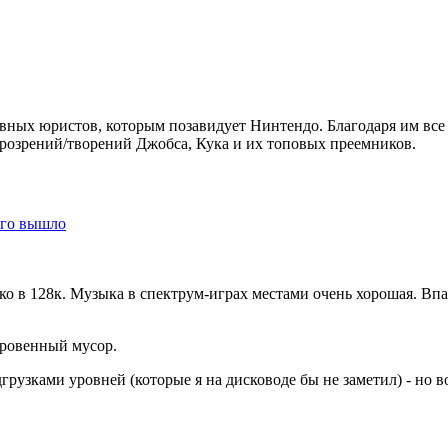
ивных юристов, которым позавидует Нинтендо. Благодаря им все
прозрений/творений Джобса, Кука и их топовых преемников.
того вышло
ько в 128к. Музыка в спектрум-играх местами очень хорошая. Вп
кровенный мусор.
рузками уровней (которые я на дисководе бы не заметил) - но в