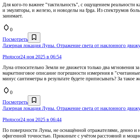
Для кого-то важнее "тактильность", с ощущением реальности к
и эмуляторы, и железо, и новоделы на fpga. Из спектрумов бол
занимает.
0
Посмотреть
Лазерная локация Луны. Отражение света от наклонного движу
Photocor
24 ноя 2025 в 06:54
Луна относительно Земли не движется только два мгновения за 
маркетинговое описание погрешности измерения в "считанные с
минус сантиметры в результате будете приписывать? За такое 
0
Посмотреть
Лазерная локация Луны. Отражение света от наклонного движу
Photocor
24 ноя 2025 в 06:44
По поверхности Луны, не оснащённой отражателями, денно и н
офигенной точностью. Прикиньте с учётом расстояний и мощно