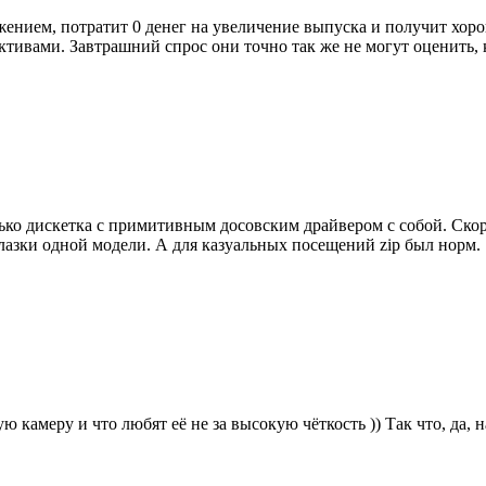
ением, потратит 0 денег на увеличение выпуска и получит хор
тивами. Завтрашний спрос они точно так же не могут оценить, 
ко дискетка с примитивным досовским драйвером с собой. Скорост
алазки одной модели. А для казуальных посещений zip был норм.
 камеру и что любят её не за высокую чёткость )) Так что, да,