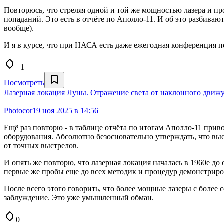
Повторюсь, что стреляя одной и той же мощностью лазера и 
попаданий. Это есть в отчёте по Аполло-11. И об это разбива
вообще).
И я в курсе, что при НАСА есть даже ежегодная конференция по
+1
Посмотреть
Лазерная локация Луны. Отражение света от наклонного движу
Photocor
19 ноя 2025 в 14:56
Ещё раз повторю - в таблице отчёта по итогам Аполло-11 прив
оборудования. Абсолютно безосновательно утверждать, что вы
от точных выстрелов.
И опять же повторю, что лазерная локация началась в 1960е до
первые же пробы еще до всех методик и процедур демонстриро
После всего этого говорить, что более мощные лазеры с более 
заблуждение. Это уже умышленный обман.
0