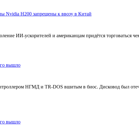
ы Nvidia H200 запрещены к ввозу в Китай
ление ИИ-ускорителей и американцам придётся торговаться чем
того вышло
контроллером НГМД и TR-DOS вшитым в биос. Дисковод был отеч
того вышло