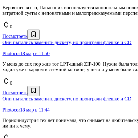
Вероятнее всего, Панасоник воспользуется монопольным полож
затратной суеты с непонятными и малопредсказуемыми перспек
0
Посмотреть
Они пытались заменить дискету, но проиграли флешке и CD
Photocor
18 мар в 11:50
У меня до сих пор жив тот LPT-шный ZIP-100. Нужна была толь
ходил уже с хардом в съемной корзине, у него и у меня были с
0
Посмотреть
Они пытались заменить дискету, но проиграли флешке и CD
Photocor
18 мар в 11:44
Порноиндустрия тех лет понимала, что снимает на любительскую
им ни к чему.