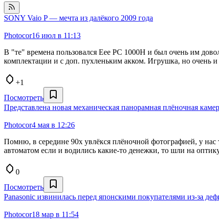
SONY Vaio P — мечта из далёкого 2009 года
Photocor
16 июл в 11:13
В "те" времена пользовался Eee PC 1000H и был очень им довол
комплектации и с доп. пухленьким акком. Игрушка, но очень и
+1
Посмотреть
Представлена новая механическая панорамная плёночная каме
Photocor
4 мая в 12:26
Помню, в середине 90х увлёкся плёночной фотографией, у нас 
автоматом если и водились какие-то денежки, то шли на оптику
0
Посмотреть
Panasonic извинилась перед японскими покупателями из-за де
Photocor
18 мар в 11:54