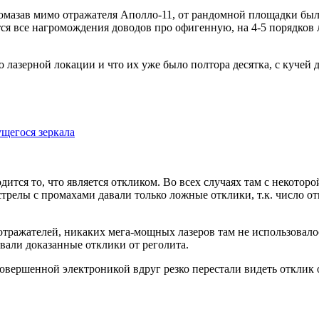
промазав мимо отражателя Аполло-11, от рандомной площадки б
ются все нагромождения доводов про офигенную, на 4-5 порядков
 лазерной локации и что их уже было полтора десятка, с кучей д
щегося зеркала
одится то, что является откликом. Во всех случаях там с некот
стрелы с промахами давали только ложные отклики, т.к. число 
 отражателей, никаких мега-мощных лазеров там не использовалос
вали доказанные отклики от реголита.
совершенной электроникой вдруг резко перестали видеть отклик 