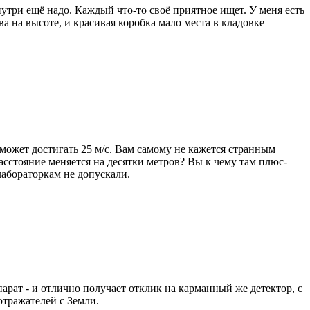
утри ещё надо. Каждый что-то своё приятное ищет. У меня есть
а на высоте, и красивая коробка мало места в кладовке
 может достигать 25 м/с. Вам самому не кажется странным
асстояние меняется на десятки метров? Вы к чему там плюс-
лабораторкам не допускали.
ат - и отлично получает отклик на карманный же детектор, с
отражателей с Земли.