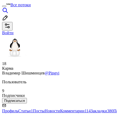
Все потоки
Войти
18
Карма
Владимир Шишминцев
@Pingvi
Пользователь
9
Подписчики
Подписаться
Профиль
Статьи
1
Посты
Новости
Комментарии
114
Закладки
380
П