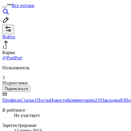
Все потоки
Войти
12
Карма
@PoriPori
Пользователь
3
Подписчики
Подписаться
Профиль
Статьи
1
Посты
Новости
Комментарии
210
Закладки
83
По
В рейтинге
Не участвует
Зарегистрирован
13 марта 2013