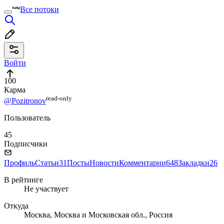
Все потоки
Войти
100
Карма
read⁠-⁠only
@Pozitronov
Пользователь
45
Подписчики
Профиль
Статьи
31
Посты
Новости
Комментарии
648
Закладки
26
В рейтинге
Не участвует
Откуда
Москва, Москва и Московская обл., Россия