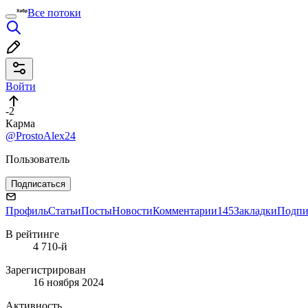
Все потоки
Войти
-2
Карма
@ProstoAlex24
Пользователь
Подписаться
Профиль
Статьи
Посты
Новости
Комментарии
145
Закладки
Подпи
В рейтинге
4 710-й
Зарегистрирован
16 ноября 2024
Активность