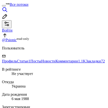
Все потоки
Войти
read⁠-⁠only
@Psionic
Пользователь
Профиль
Статьи
1
Посты
Новости
Комментарии
1.1K
Закладки
72
В рейтинге
Не участвует
Откуда
Украина
Дата рождения
6 мая 1988
Зарегистрирован