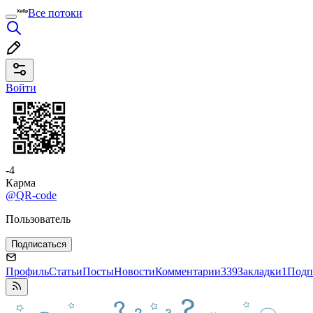
Все потоки
Войти
-4
Карма
@QR-code
Пользователь
Подписаться
Профиль
Статьи
Посты
Новости
Комментарии
339
Закладки
1
Подп