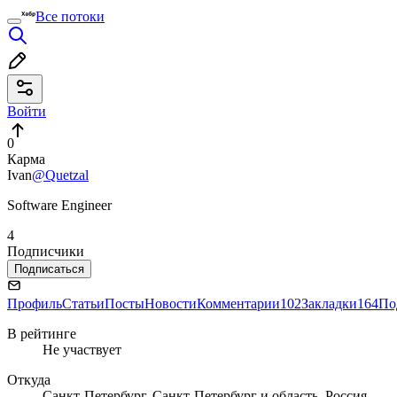
Все потоки
Войти
0
Карма
Ivan
@Quetzal
Software Engineer
4
Подписчики
Подписаться
Профиль
Статьи
Посты
Новости
Комментарии
102
Закладки
164
По
В рейтинге
Не участвует
Откуда
Санкт-Петербург, Санкт-Петербург и область, Россия