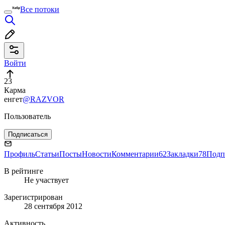
Все потоки
Войти
23
Карма
енгет
@RAZVOR
Пользователь
Подписаться
Профиль
Статьи
Посты
Новости
Комментарии
62
Закладки
78
Подп
В рейтинге
Не участвует
Зарегистрирован
28 сентября 2012
Активность