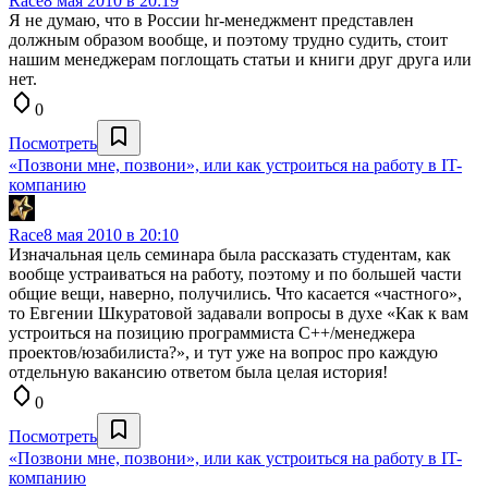
Race
8 мая 2010 в 20:19
Я не думаю, что в России hr-менеджмент представлен
должным образом вообще, и поэтому трудно судить, стоит
нашим менеджерам поглощать статьи и книги друг друга или
нет.
0
Посмотреть
«Позвони мне, позвони», или как устроиться на работу в IT-
компанию
Race
8 мая 2010 в 20:10
Изначальная цель семинара была рассказать студентам, как
вообще устраиваться на работу, поэтому и по большей части
общие вещи, наверно, получились. Что касается «частного»,
то Евгении Шкуратовой задавали вопросы в духе «Как к вам
устроиться на позицию программиста C++/менеджера
проектов/юзабилиста?», и тут уже на вопрос про каждую
отдельную вакансию ответом была целая история!
0
Посмотреть
«Позвони мне, позвони», или как устроиться на работу в IT-
компанию