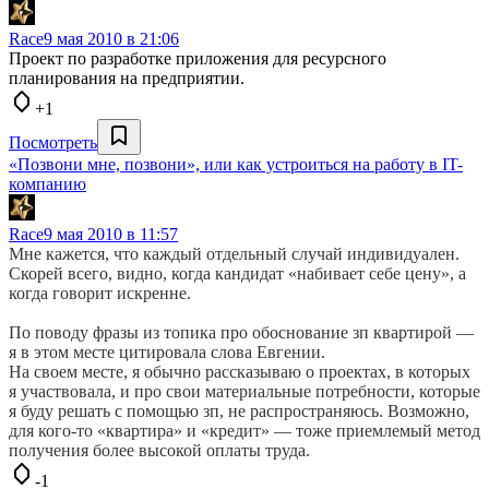
Race
9 мая 2010 в 21:06
Проект по разработке приложения для ресурсного
планирования на предприятии.
+1
Посмотреть
«Позвони мне, позвони», или как устроиться на работу в IT-
компанию
Race
9 мая 2010 в 11:57
Мне кажется, что каждый отдельный случай индивидуален.
Скорей всего, видно, когда кандидат «набивает себе цену», а
когда говорит искренне.
По поводу фразы из топика про обоснование зп квартирой —
я в этом месте цитировала слова Евгении.
На своем месте, я обычно рассказываю о проектах, в которых
я участвовала, и про свои материальные потребности, которые
я буду решать с помощью зп, не распространяюсь. Возможно,
для кого-то «квартира» и «кредит» — тоже приемлемый метод
получения более высокой оплаты труда.
-1