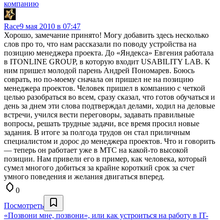
компанию
Race
9 мая 2010 в 07:47
Хорошо, замечание принято! Могу добавить здесь несколько
слов про то, что нам рассказали по поводу устройства на
позицию менеджера проекта. До «Яндекса» Евгения работала
в ITONLINE GROUP, в которую входит USABILITY LAB. К
ним пришел молодой парень Андрей Пономарев. Боюсь
соврать, но по-моему сначала он пришел не на позицию
менеджера проектов. Человек пришел в компанию с четкой
целью разобраться во всем, сразу сказал, что готов обучаться и
день за днем эти слова подтверждал делами, ходил на деловые
встречи, учился вести переговоры, задавать правильные
вопросы, решать трудные задачи, все время просил новые
задания. В итоге за полгода трудов он стал приличным
специалистом и дорос до менеджера проектов. Что и говорить
— теперь он работает уже в МТС на какой-то высокой
позиции. Нам привели его в пример, как человека, который
сумел многого добиться за крайне короткий срок за счет
умного поведения и желания двигаться вперед.
0
Посмотреть
«Позвони мне, позвони», или как устроиться на работу в IT-