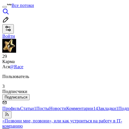
Все потоки
Войти
29
Карма
Ася
@Race
Пользователь
3
Подписчики
Подписаться
Профиль
Статьи
1
Посты
Новости
Комментарии
14
Закладки
1
Подп
«Позвони мне, позвони», или как устроиться на работу в IT-
компанию