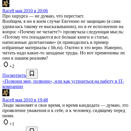
Race
8 мая 2010 в 20:06
Про хирурга — не думаю, что перестает.
Вообщем, я ни в коем случае Евгению не защищаю (я сама
удивилась такому ее высказыванию), но в ее исполнении на
вопрос «Почему не читаете?» прозвучала следующая мысль:
«Потому что попадаются все больше книги и статьи,
написанные дилетантами» (и приводились в пример
избранные материалы с hh.ru). Охотно в это верю. Наверно,
читать надо какие-то западные труды. Но вот применимы ли
они к нашим реалиям?
+2
Посмотреть
«Позвони мне, позвони», или как устроиться на работу в IT-
компанию
Race
8 мая 2010 в 19:48
Люди экономят и свое время, и время кандидата — думаю, это
проявление уважения и к себе, и к человеку, сидящему перед
ними.
+1