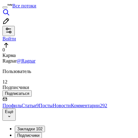
Все потоки
Войти
0
Карма
Ragnar
@Ragnar
Пользователь
12
Подписчики
Подписаться
Профиль
Статьи
9
Посты
Новости
Комментарии
292
Ещё
Закладки
102
Подписчики