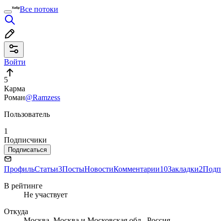
Все потоки
Войти
5
Карма
Роман
@Ramzess
Пользователь
1
Подписчики
Подписаться
Профиль
Статьи
3
Посты
Новости
Комментарии
10
Закладки
2
Подп
В рейтинге
Не участвует
Откуда
Москва, Москва и Московская обл., Россия