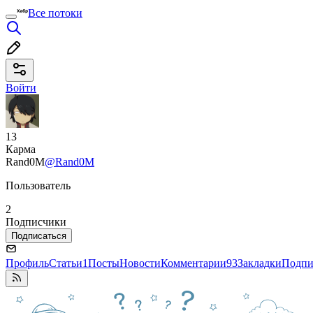
Все потоки
Войти
13
Карма
Rand0M
@Rand0M
Пользователь
2
Подписчики
Подписаться
Профиль
Статьи
1
Посты
Новости
Комментарии
93
Закладки
Подпи