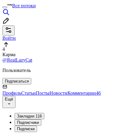
Все потоки
Войти
4
Карма
@RealLazyCat
Пользователь
Подписаться
Профиль
Статьи
Посты
Новости
Комментарии
46
Ещё
Закладки
116
Подписчики
Подписки