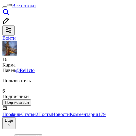
Все потоки
Войти
16
Карма
Павел
@Rel1cto
Пользователь
6
Подписчики
Подписаться
Профиль
Статьи
2
Посты
Новости
Комментарии
179
Ещё