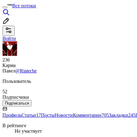
Все потоки
Войти
236
Карма
Павел
@Riateche
Пользователь
52
Подписчики
Подписаться
Профиль
Статьи
17
Посты
Новости
Комментарии
705
Закладки
245
В рейтинге
Не участвует