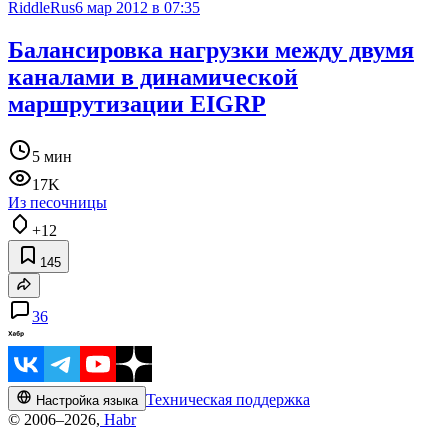
RiddleRus
6 мар 2012 в 07:35
Балансировка нагрузки между двумя
каналами в динамической
маршрутизации EIGRP
5 мин
17K
Из песочницы
+12
145
36
Техническая поддержка
Настройка языка
© 2006–2026,
Habr