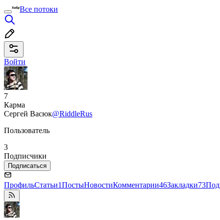
Все потоки
Войти
7
Карма
Сергей Васюк
@RiddleRus
Пользователь
3
Подписчики
Подписаться
Профиль
Статьи
1
Посты
Новости
Комментарии
46
Закладки
73
Под