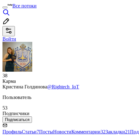
Все потоки
Войти
38
Карма
Кристина Голдинова
@Rightech_IoT
Пользователь
53
Подписчики
Подписаться
Профиль
Статьи
7
Посты
Новости
Комментарии
32
Закладки
21
Под