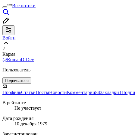
Все потоки
Войти
2
Карма
@RomanDrDev
Пользователь
Подписаться
Профиль
Статьи
Посты
Новости
Комментарии
84
Закладки
1
Подпи
В рейтинге
Не участвует
Дата рождения
10 декабря 1979
Зарегистрирован