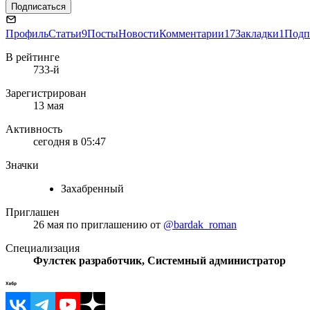
Подписаться
Профиль
Статьи
9
Посты
Новости
Комментарии
17
Закладки
1
Подп
В рейтинге
733-й
Зарегистрирован
13 мая
Активность
сегодня в 05:47
Значки
Захабренный
Приглашен
26 мая
по приглашению от
@bardak_roman
Специализация
Фулстек разработчик, Системный администратор