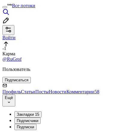
Все потоки
Войти
-1
Карма
@RuGrof
Пользователь
Подписаться
Профиль
Статьи
Посты
Новости
Комментарии
58
Ещё
Закладки
15
Подписчики
Подписки