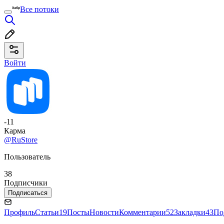
Все потоки
Войти
-11
Карма
@RuStore
Пользователь
38
Подписчики
Подписаться
Профиль
Статьи
19
Посты
Новости
Комментарии
52
Закладки
43
По