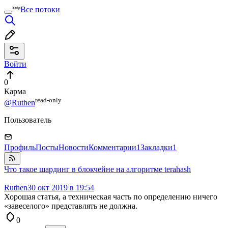
Все потоки
Войти
0
Карма
read⁠-⁠only
@Ruthen
Пользователь
Профиль
Посты
Новости
Комментарии
1
Закладки
1
Что такое шардинг в блокчейне на алгоритме terahash
Ruthen
30 окт 2019 в 19:54
Хорошая статья, а техническая часть по определению ничего
«завеселого» представлять не должна.
0