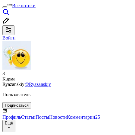
Все потоки
Войти
3
Карма
Ryazanskiy
@Ryazanskiy
Пользователь
Подписаться
Профиль
Статьи
Посты
Новости
Комментарии
25
Ещё