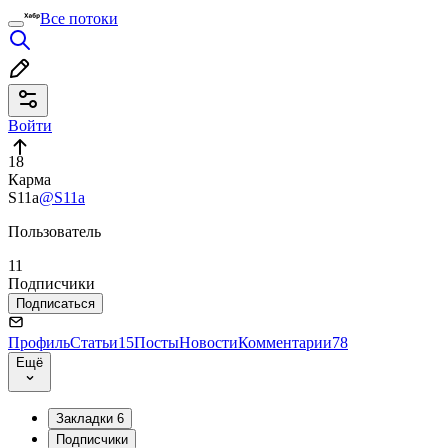
Все потоки
Войти
18
Карма
S11a
@S11a
Пользователь
11
Подписчики
Подписаться
Профиль
Статьи
15
Посты
Новости
Комментарии
78
Ещё
Закладки
6
Подписчики