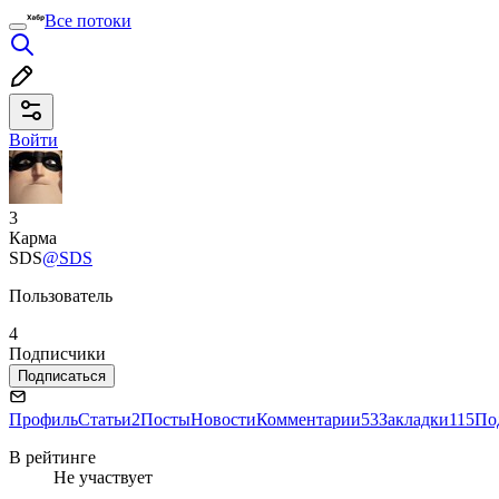
Все потоки
Войти
3
Карма
SDS
@SDS
Пользователь
4
Подписчики
Подписаться
Профиль
Статьи
2
Посты
Новости
Комментарии
53
Закладки
115
По
В рейтинге
Не участвует