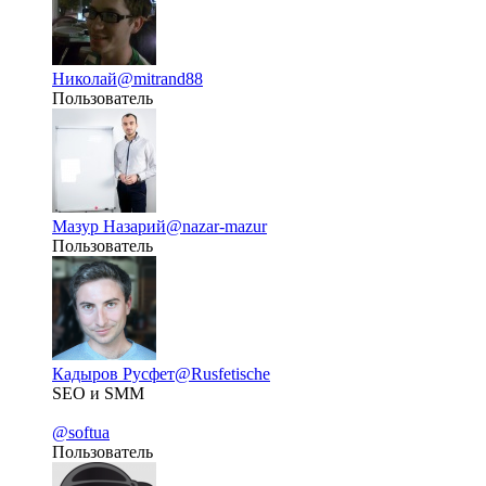
Николай
@mitrand88
Пользователь
Мазур Назарий
@nazar-mazur
Пользователь
Кадыров Русфет
@Rusfetische
SEO и SMM
@softua
Пользователь