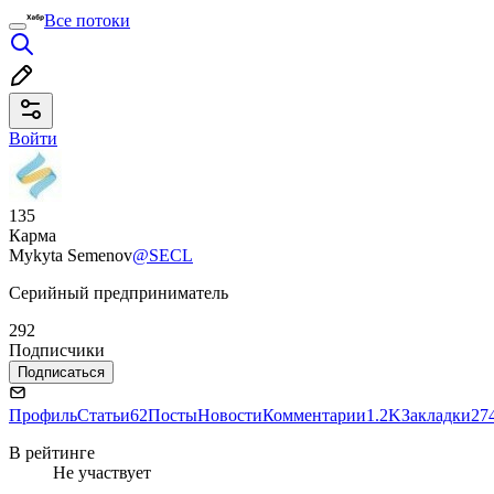
Все потоки
Войти
135
Карма
Mykyta Semenov
@SECL
Серийный предприниматель
292
Подписчики
Подписаться
Профиль
Статьи
62
Посты
Новости
Комментарии
1.2K
Закладки
27
В рейтинге
Не участвует