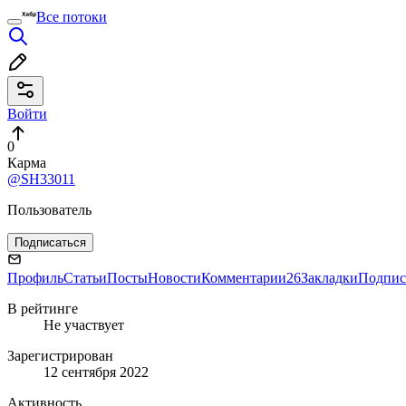
Все потоки
Войти
0
Карма
@SH33011
Пользователь
Подписаться
Профиль
Статьи
Посты
Новости
Комментарии
26
Закладки
Подпис
В рейтинге
Не участвует
Зарегистрирован
12 сентября 2022
Активность