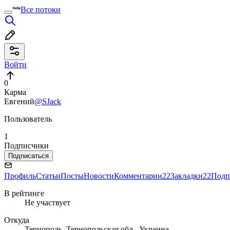
Все потоки
Войти
0
Карма
Евгений
@SJack
Пользователь
1
Подписчики
Подписаться
Профиль
Статьи
Посты
Новости
Комментарии
22
Закладки
22
Подп
В рейтинге
Не участвует
Откуда
Тернополь, Тернопольская обл., Украина