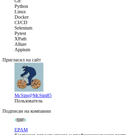
Git
Python
Linux
Docker
CI/CD
Selenium
Pytest
XPath
Allure
Appium
Пригласил на сайт
McSim
@McSim85
Пользователь
Подписан на компании
EPAM