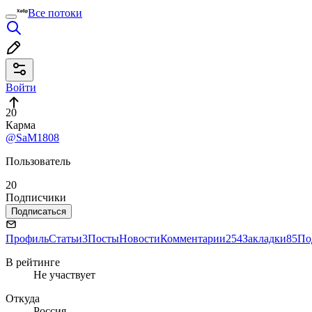
Все потоки
Войти
20
Карма
@SaM1808
Пользователь
20
Подписчики
Подписаться
Профиль
Статьи
3
Посты
Новости
Комментарии
254
Закладки
85
По
В рейтинге
Не участвует
Откуда
Россия