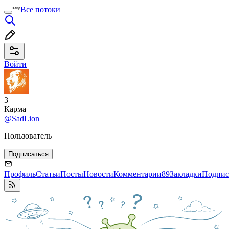
Все потоки
Войти
3
Карма
@SadLion
Пользователь
Подписаться
Профиль
Статьи
Посты
Новости
Комментарии
89
Закладки
Подпис