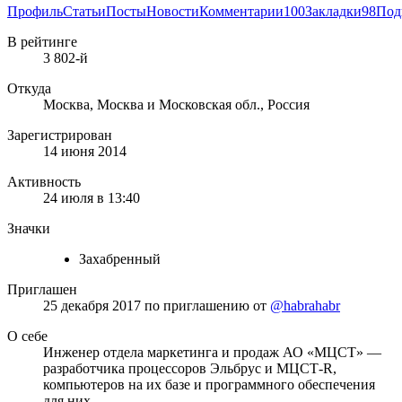
Профиль
Статьи
Посты
Новости
Комментарии
100
Закладки
98
Под
В рейтинге
3 802-й
Откуда
Москва, Москва и Московская обл., Россия
Зарегистрирован
14 июня 2014
Активность
24 июля в 13:40
Значки
Захабренный
Приглашен
25 декабря 2017
по приглашению от
@habrahabr
О себе
Инженер отдела маркетинга и продаж АО «МЦСТ» —
разработчика процессоров Эльбрус и МЦСТ-R,
компьютеров на их базе и программного обеспечения
для них.