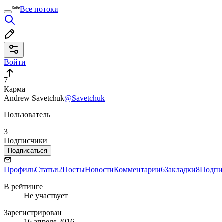
Все потоки
Войти
7
Карма
Andrew Savetchuk
@Savetchuk
Пользователь
3
Подписчики
Подписаться
Профиль
Статьи
2
Посты
Новости
Комментарии
6
Закладки
8
Подпи
В рейтинге
Не участвует
Зарегистрирован
16 апреля 2016