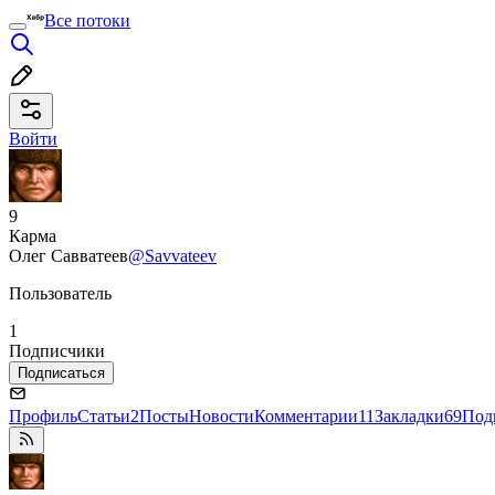
Все потоки
Войти
9
Карма
Олег Савватеев
@Savvateev
Пользователь
1
Подписчики
Подписаться
Профиль
Статьи
2
Посты
Новости
Комментарии
11
Закладки
69
Под