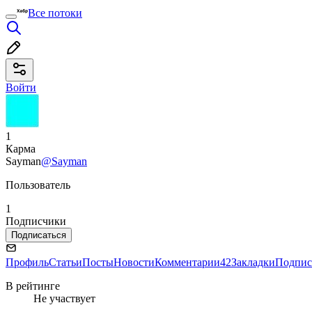
Все потоки
Войти
1
Карма
Sayman
@Sayman
Пользователь
1
Подписчики
Подписаться
Профиль
Статьи
Посты
Новости
Комментарии
42
Закладки
Подпис
В рейтинге
Не участвует