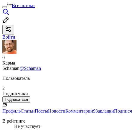
Все потоки
Войти
0
Карма
Schaman
@Schaman
Пользователь
2
Подписчики
Подписаться
Профиль
Статьи
Посты
Новости
Комментарии
9
Закладки
Подписч
В рейтинге
Не участвует