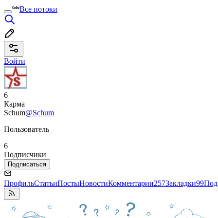
Все потоки
Войти
6
Карма
Schum
@Schum
Пользователь
6
Подписчики
Подписаться
Профиль
Статьи
Посты
Новости
Комментарии
257
Закладки
99
Под