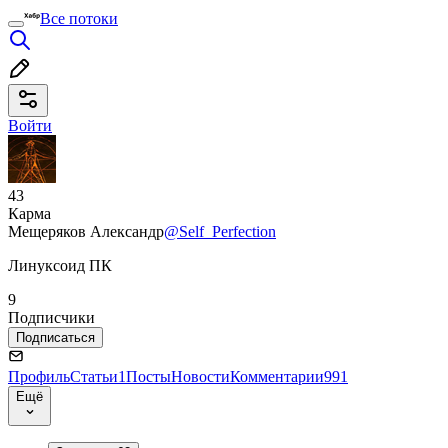
Все потоки
Войти
43
Карма
Мещеряков Александр
@Self_Perfection
Линуксоид ПК
9
Подписчики
Подписаться
Профиль
Статьи
1
Посты
Новости
Комментарии
991
Ещё